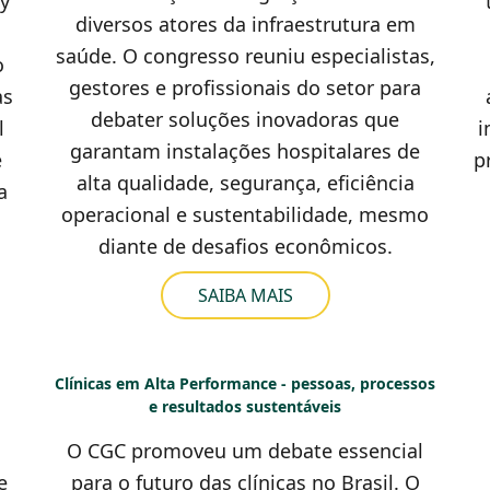
y
diversos atores da infraestrutura em
saúde. O congresso reuniu especialistas,
o
gestores e profissionais do setor para
as
debater soluções inovadoras que
l
i
garantam instalações hospitalares de
e
p
alta qualidade, segurança, eficiência
a
operacional e sustentabilidade, mesmo
diante de desafios econômicos.
SAIBA MAIS
Clínicas em Alta Performance - pessoas, processos
e resultados sustentáveis
O CGC promoveu um debate essencial
e
para o futuro das clínicas no Brasil. O