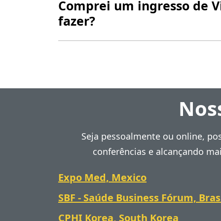
Comprei um ingresso de Vi
fazer?
Noss
Seja pessoalmente ou online, po
conferências e alcançando mai
Expo Med, Mexico
SBF - Saúde Business Fórum, Bras
CPHI Korea, South Korea