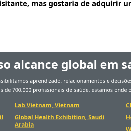
sitante, mas gostaria de adquirir 
o alcance global em 
ssibilitamos aprendizado, relacionamentos e decisõe
s de 700.000 profissionais de saúde, estamos onde
Lab Vietnam, Vietnam
C
il
Global Health Exhibition, Saudi
H
Arabia
W